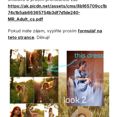
https://ak.picdn.net/assets/cms/8b165709cc1b
74c1b5ab66365754b3df7d1de240-
MR_Adult_cs.pdf
Pokud máte zájem, vyplňte prosím
formulář na
teto strance
. Děkuji!