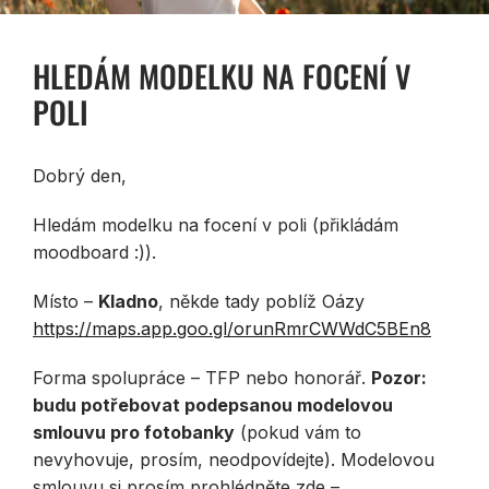
HLEDÁM MODELKU NA FOCENÍ V
POLI
Dobrý den,
Hledám modelku na focení v poli (přikládám
moodboard :)).
Místo –
Kladno
, někde tady poblíž Oázy
https://maps.app.goo.gl/orunRmrCWWdC5BEn8
Forma spolupráce – TFP nebo honorář.
Pozor:
budu potřebovat podepsanou modelovou
smlouvu pro fotobanky
(pokud vám to
nevyhovuje, prosím, neodpovídejte). Modelovou
smlouvu si prosím prohlédněte zde –