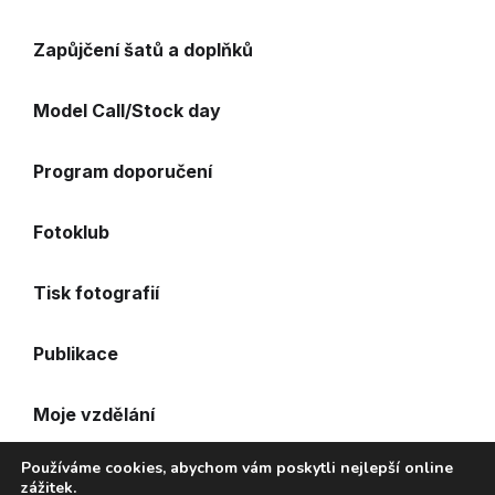
Zapůjčení šatů a doplňků
Model Call/Stock day
Program doporučení
Fotoklub
Tisk fotografií
Publikace
Moje vzdělání
Používáme cookies, abychom vám poskytli nejlepší online
Časté otázky
zážitek.