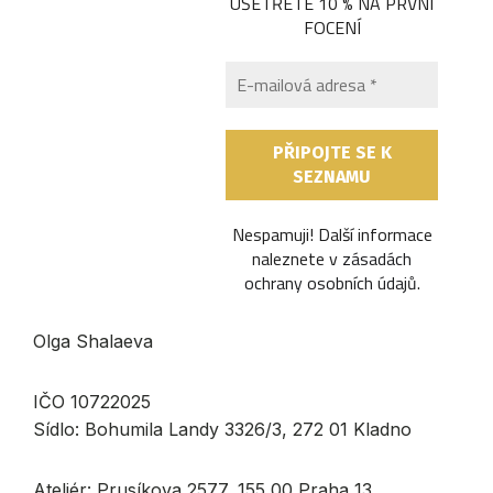
UŠETŘETE 10 % NA PRVNÍ
FOCENÍ
Nespamuji! Další informace
naleznete v
zásadách
ochrany osobních údajů
.
Olga Shalaeva
IČO 10722025
Sídlo: Bohumila Landy 3326/3, 272 01 Kladno
Ateliér: Prusíkova 2577, 155 00 Praha 13