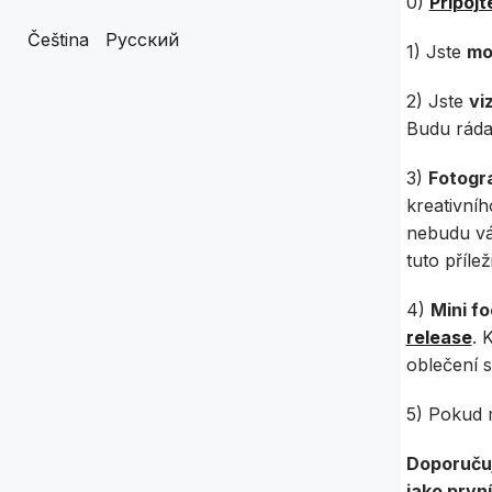
0)
Připojt
Čeština
Русский
1) Jste
mo
2) Jste
vi
Budu ráda,
3)
Fotogr
kreativníh
nebudu vás
tuto příle
4)
Mini fo
release
. 
oblečení s
5) Pokud 
Doporučuj
jako prvn