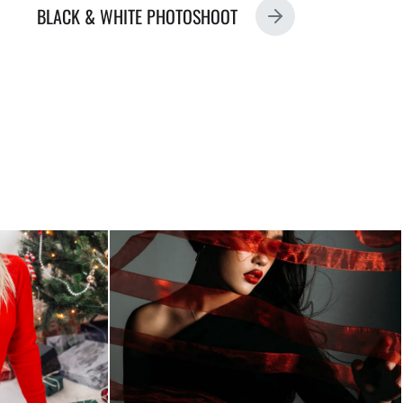
BLACK & WHITE PHOTOSHOOT
N
E
X
T
P
O
S
T
:
PHOTO
RNS AND
RECENT CHRISTMAS
ONTHS OLD
PHOTOSHOOT