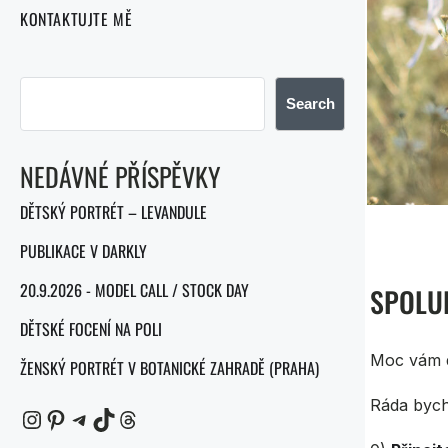
KONTAKTUJTE MĚ
Search
NEDÁVNÉ PŘÍSPĚVKY
DĚTSKÝ PORTRÉT – LEVANDULE
PUBLIKACE V DARKLY
20.9.2026 - MODEL CALL / STOCK DAY
SPOLU
DĚTSKÉ FOCENÍ NA POLI
Moc vám d
ŽENSKÝ PORTRÉT V BOTANICKÉ ZAHRADĚ (PRAHA)
Ráda bych
Instagram
Pinterest
Telegram
TikTok
Threads