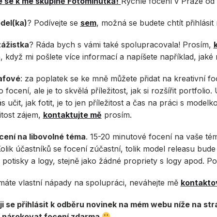
e se k mé skupině Fotominutka!
Rychlé focení v Praze od 
del(ka)
? Podívejte se
sem
, možná se budete chtít přihlási
zážistka
? Ráda bych s vámi také spolupracovala! Prosím,
 když mi pošlete více informací a napíšete například, jaké
afové
: za poplatek se ke mně můžete přidat na kreativní f
o focení, ale je to skvělá příležitost, jak si rozšířit portfol
 učit, jak fotit, je to jen příležitost a čas na práci s model
žitost zájem,
kontaktujte mě
prosím.
cení na libovolné téma
. 15-20 minutové focení na vaše t
Kolik účastníků se focení zúčastní, tolik model releasu bude
 potisky a logy, stejně jako žádné propriety s logy apod. P
máte vlastní nápady na spolupráci, neváhejte mě
kontakto
i se přihlásit k odběru novinek na mém webu níže na strá
í nárokovat focení zdarma