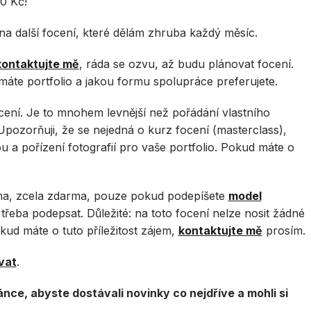
0 Kč!
t na další focení, které dělám zhruba každý měsíc.
kontaktujte mě
, ráda se ozvu, až budu plánovat focení.
 máte portfolio a jakou formu spolupráce preferujete.
ocení. Je to mnohem levnější než pořádání vlastního
io. Upozorňuji, že se nejedná o kurz focení (masterclass),
kou a pořízení fotografií pro vaše portfolio. Pokud máte o
éma, zcela zdarma, pouze pokud podepíšete
model
 třeba podepsat. Důležité: na toto focení nelze nosit žádné
okud máte o tuto příležitost zájem,
kontaktujte mě
prosím.
vat
.
nce, abyste dostávali novinky co nejdříve a mohli si