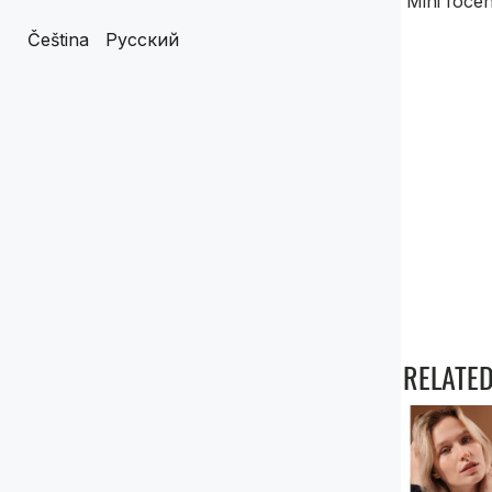
Mini focen
Čeština
Русский
RELATED