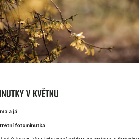
INUTKY V KVĚTNU
áma a já
rtrétní fotominutka