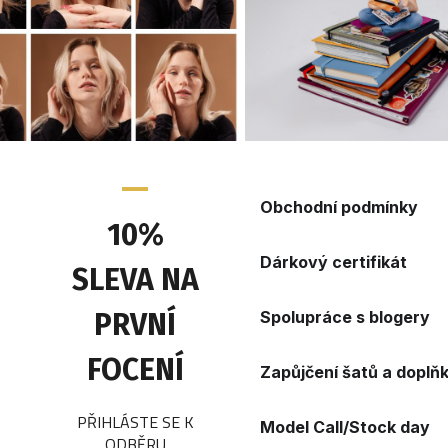
ŽENSKÝ PORTRÉT – 
Obchodní podmínky
10%
Dárkový certifikát
SLEVA NA
PRVNÍ
Spolupráce s blogery
FOCENÍ
Zapůjčení šatů a doplň
PŘIHLÁSTE SE K
Model Call/Stock day
ODBĚRU