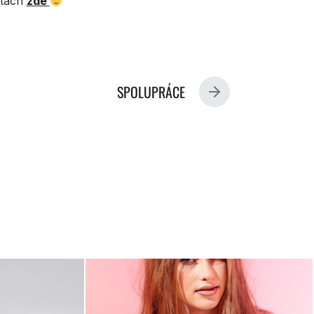
utách
zde
SPOLUPRÁCE
N
E
X
T
P
O
S
T
: