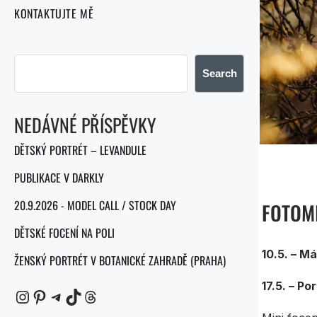
KONTAKTUJTE MĚ
Search
NEDÁVNÉ PŘÍSPĚVKY
DĚTSKÝ PORTRÉT – LEVANDULE
PUBLIKACE V DARKLY
20.9.2026 - MODEL CALL / STOCK DAY
FOTOM
DĚTSKÉ FOCENÍ NA POLI
10.5. – M
ŽENSKÝ PORTRÉT V BOTANICKÉ ZAHRADĚ (PRAHA)
17.5. – Po
Instagram
Pinterest
Telegram
TikTok
Threads