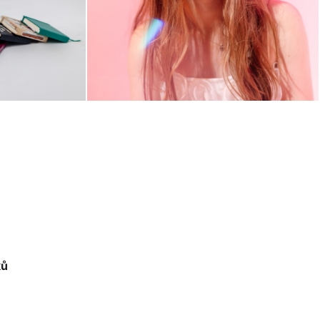
KREATIVNÍ ENERGIE V
ATELIÉRU: NOVÉ PORTRÉTY
VICTORIA
PRO SATURDAY SKETCH
ků