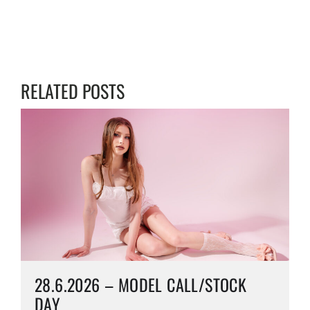
V
E
I
X
O
T
U
P
S
O
RELATED POSTS
P
S
O
T
S
:
T
:
28.6.2026 – MODEL CALL/STOCK
DAY