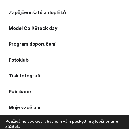
Zapůjčení šatů a doplňků
Model Call/Stock day
Program doporučení
Fotoklub
Tisk fotografií
Publikace
Moje vzdělání
Používáme cookies, abychom vám poskytli nejlepší online
Časté otázky
zážitek.