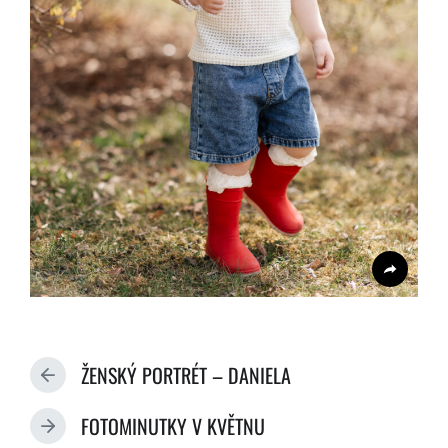
ŽENSKÝ PORTRÉT – DANIELA
P
R
FOTOMINUTKY V KVĚTNU
E
N