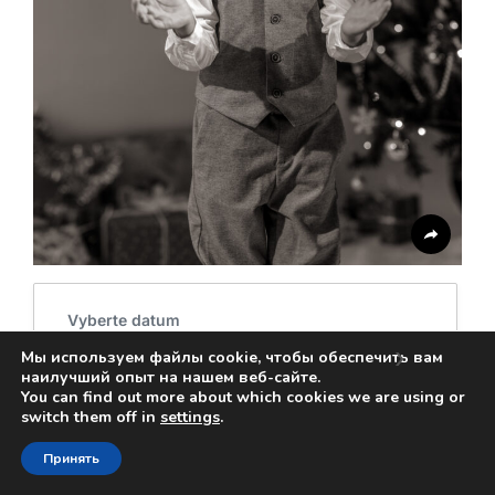
Vyberte datum
›
Мы используем файлы cookie, чтобы обеспечить вам
Август
2026
наилучший опыт на нашем веб-сайте.
ПН
ВТ
СР
ЧТ
ПТ
СБ
ВС
You can find out more about which cookies we are using or
switch them off in
settings
.
1
2
3
4
5
6
7
8
9
Принять
10
11
12
13
14
15
16