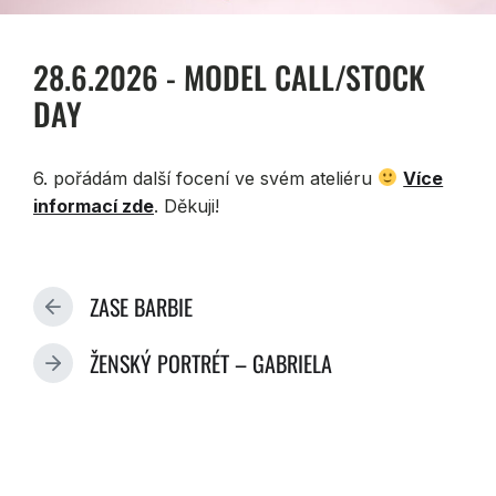
28.6.2026 - MODEL CALL/STOCK
DAY
6. pořádám další focení ve svém ateliéru
Více
informací zde
. Děkuji!
ZASE BARBIE
П
Р
ŽENSKÝ PORTRÉT – GABRIELA
Е
С
Д
Л
Ы
Е
Д
Д
У
У