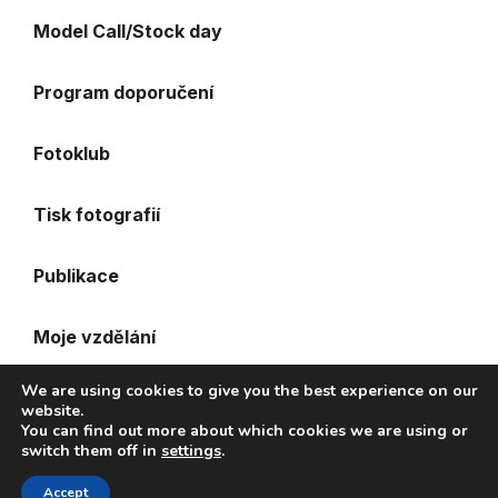
Model Call/Stock day
Program doporučení
Fotoklub
Tisk fotografií
Publikace
Moje vzdělání
We are using cookies to give you the best experience on our
Časté otázky
website.
You can find out more about which cookies we are using or
switch them off in
settings
.
WordPress Theme Portfolico by
WPInterface
Accept