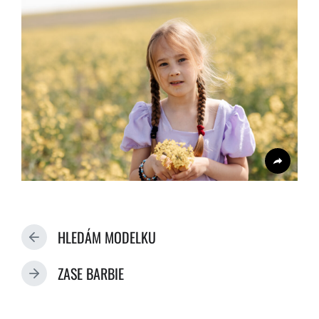
HLEDÁM MODELKU
P
R
ZASE BARBIE
E
N
V
E
I
X